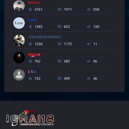
lamkaa
4761
1971
558
Lexa
1282
632
130
THEAERODYNAMIC
1230
1175
11
Kasper
762
282
96
x X x
732
499
46