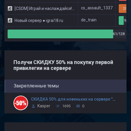
cs_assault_1337
[CSDM] Играй и наслаждайся! © Classic
20/3
de_train
Новый сервер ● igrai18.ru
9/3
61/128
Получи СКИДКУ 50% на покупку первой
привилегии на сервере
Закрепленные темы
СКИДКА 50% для новеньких на сервере "Играй и наслаждайся! +18 © Public"
Kasper
1695
0