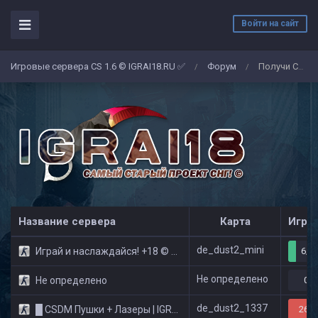
Войти на сайт
Игровые сервера CS 1.6 © IGRAI18.RU ✅
Форум
Получи СКИДКУ 50% на покупку первой привилегии на сервере
/
/
Название сервера
Карта
Игро
de_dust2_mini
Играй и наслаждайся! +18 © Public
6/3
Не определено
Не определено
0/0
de_dust2_1337
█ CSDM Пушки + Лазеры | IGRAI18.RU ツ █
26/3