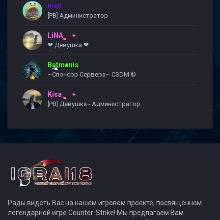
mell
[PB] Администратор
LiNA
❤ Девушка ❤
Batmanis
~Спонсор Сервера~ CSDM ©
Kisa
[PB] Девушка - Администратор
Рады видеть Вас на нашем игровом проекте, посвящённом
легендарной игре Counter-Strike! Мы предлагаем Вам