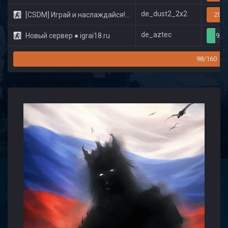
de_dust2_2x2
[CSDM] Играй и наслаждайся! © Classic
20/3
de_aztec
Новый сервер ● igrai18.ru
9/3
98/160