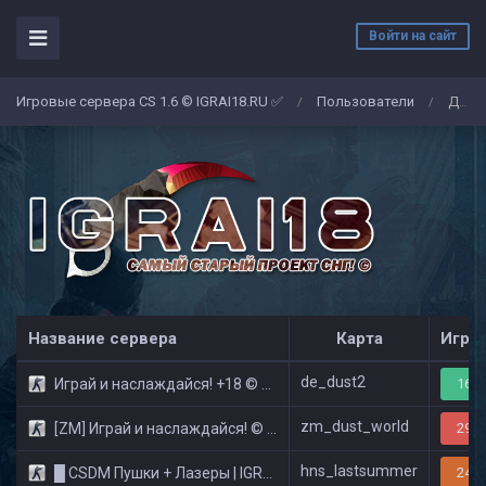
Войти на сайт
Игровые сервера CS 1.6 © IGRAI18.RU ✅
Пользователи
Даня Орлов
/
/
Название сервера
Карта
Игро
de_dust2
Играй и наслаждайся! +18 © Public
16/3
zm_dust_world
[ZM] Играй и наслаждайся! © Zombie Show
29/3
hns_lastsummer
█ CSDM Пушки + Лазеры | IGRAI18.RU ツ █
24/3