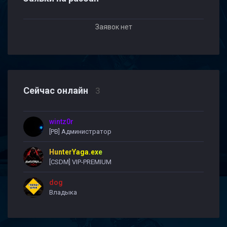
Заявок нет
Сейчас онлайн
3
wintz0r
[PB] Администратор
HunterYaga.exe
[CSDM] VIP-PREMIUM
dog
Владыка