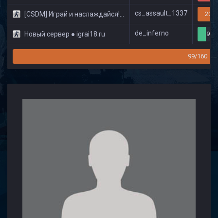
cs_assault_1337
[CSDM] Играй и наслаждайся! © Classic
20/3
de_inferno
Новый сервер ● igrai18.ru
9/3
99/160