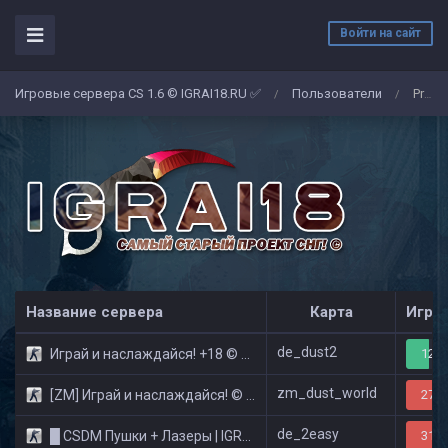
Войти на сайт
Игровые сервера CS 1.6 © IGRAI18.RU ✅
Пользователи
Predator
/
/
Название сервера
Карта
Игро
de_dust2
Играй и наслаждайся! +18 © Public
12/3
zm_dust_world
[ZM] Играй и наслаждайся! © Zombie Show
27/3
de_2easy
█ CSDM Пушки + Лазеры | IGRAI18.RU ツ █
31/3